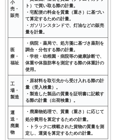
小
ト）で買い取る際の計量。
売・
・
宅配便
の料金を質量（重さ）に基づい
販売
て算定するための計量。
・
ガソリンスタンド
で、灯油などの販売
量を計量。
・
病院・薬局
で、処方箋に基づき薬剤を
医
調合・分包する際の計量。
療・
・学校・幼稚園・病院等の
健康診断
で、
福祉
体重や体脂肪率を測定する際の体重計の
使用。
・
原材料
を取引先から受け入れる際の計
工
量（受入検量）。
場・
・
製造した製品
の質量を証明書に記載す
製造
る際の計量（出荷検量）。
・
廃棄物処理
で、質量（重さ）に応じて
運
送・
処分費用を算定するための計量。
廃棄
・
トラック
に積載された貨物の質量を測
物
定し、運賃を算定するための計量。