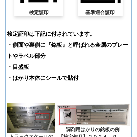
基準適合証印
検定証印
検定証印は下記に付されています。
・側面や裏側に『銘板』と呼ばれる金属のプレー
トやラベル部分
・目盛板
・はかり本体にシールで貼付
調剤用はかりの銘板の例
トラックスケールの
【検定年月】２０２４ ９ →