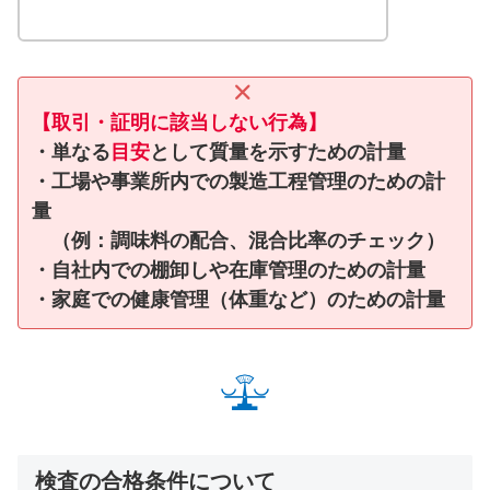
【取引・証明に
該当しない
行為】
・単なる
目安
として質量を示すための計量
・工場や事業所内での
製造工程管理
のための計
量
（例：調味料の配合、混合比率のチェック）
・自社内での
棚卸し
や
在庫管理
のための計量
・家庭での
健康管理
（体重など）のための計量
検査の合格条件について