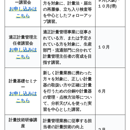
９月(大阪)・
ー講習会
方を対象に、計量法・届出
１０月(堺)
お申し込みは
の再履修、立ち入り検査等
を中心としたフォローアッ
こちら
プ講習。
適正計量管理事業に従事さ
適正計量管理主
れている方、または予定さ
任者講習会
れている方を対象に、生産
１０月
お申し込みは
部門・流通部門に分かれて
計量管理主任者の育成を目
こちら
指す講習。
新しく計量業務に携わった
方々を対象に、正しい計量
計量基礎セミナ
器の取扱い方や正確に計量
ー
を行うための分銅や計量器
６月
お申し込みは
の管理・点検方法等につい
こちら
て、分析天びんを使った実
習を中心とした講習。
計量技術研修講
計量管理業務に従事する担
座
当者の計量技術の向上
２月