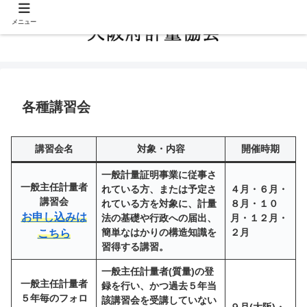
メニュー
各種講習会
講習会名
対象・内容
開催時期
一般計量証明事業に従事さ
一般主任計量者
れている方、または予定さ
４月・６月・
講習会
れている方を対象に、計量
８月・１０
お申し込みは
法の基礎や行政への届出、
月・１２月・
簡単なはかりの構造知識を
２月
こちら
習得する講習。
一般主任計量者(質量)の登
一般主任計量者
録を行い、かつ過去５年当
５年毎のフォロ
該講習会を受講していない