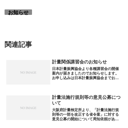
お知らせ
関連記事
計量関係講習会のお知らせ
日本計量振興協会より各種講習会の開催
案内が届きましたのでお知らせします。
お申し込みは日本計量振興協会までお願
いします。①令和８年度（第39回）品質
管理推進責任者養成コース②令和８年 計
量士国家試験準備講習会③第7７回 計量
士国家試験直前対策...
計量法施行規則等の意見公募につ
いて
大阪府計量検定所より、「計量法施行規
則等の一部を改正する省令案」に対する
意見公募の開始について周知依頼があり
ましたので、お知らせします。この内容