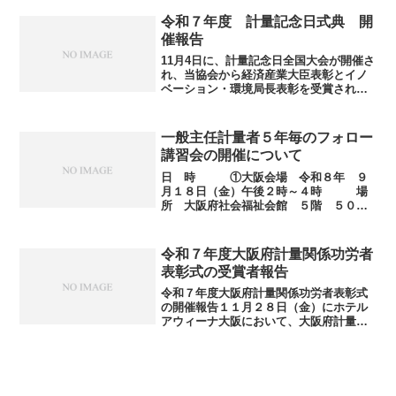
主な改正内容について」 国立研究開
発法人 産業技術総合研究所 計量標
令和７年度 計量記念日式典 開
準総合センタ...
催報告
11月4日に、計量記念日全国大会が開催さ
れ、当協会から経済産業大臣表彰とイノ
ベーション・環境局長表彰を受賞されま
した。詳しくは「ここをクリック」して
ください。
一般主任計量者５年毎のフォロー
講習会の開催について
日 時 ①大阪会場 令和８年 ９
月１８日（金）午後２時～４時 場
所 大阪府社会福祉会館 ５階 ５０３
号室②堺 会場 令和８年１０月１６日
（金）午後２時～４時 場所 堺市
産業振興センター ４階 セミナー室
令和７年度大阪府計量関係功労者
４ （いずれの会場も午後１...
表彰式の受賞者報告
令和７年度大阪府計量関係功労者表彰式
の開催報告１１月２８日（金）にホテル
アウィーナ大阪において、大阪府計量関
係功労者表彰式を開催しました。大阪府
知事表彰として１１名の方々が、大阪府
計量協会理事長表彰として２９名と１事
業所の方々が受賞されまし...