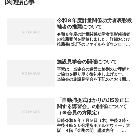
関連記事
令和８年度計量関係功労者表彰候
補者の推薦について
令和８年度の計量関係功労者表彰候補者
の推薦受付を開始しました。詳細および
推薦書は以下のファイルをダウンロード
してご利用ください。・令和８年度大阪
府計量関係功労者表彰候補者の詳細及び
推薦書
施設見学会の開催について
平素は、当協会の運営に格別のご理解と
ご協力を賜り厚く御礼申し上げます。
当協会の施設見学会を下記のとおり開催
しますので、会員の皆様のご参加をお願
いします。見学先は、先端のエコ技術の
体験と衣料用洗剤等の工場ラインを見学
できる花王株式会社和歌山...
「自動捕捉式はかりのJIS改正に
関する講習会」の開催について
（※会員の方限定）
日時令和８年７月９日（木）午後２時～
午後４時３０分場所ホテルアウィーナ大
阪 ４階「金剛の間」講演内容
①「自動捕捉式はかりJIS B7607:2026の