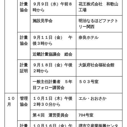
計量
９月９日（水）午前８
花王株式会社 和歌山
協会
時から
工場
施設見学会
明治なるほどファクト
リー関西
計量
９月１１日（金） 午
奈良ホテル
協会
後３時から
近畿計量協議会 総会
計量
９月１８日（金）午後
大阪府社会福祉会館
証明
２時から
一般主任計量者 ５年
５０３号室
目フォロー講習会
１０
管理
１０月１日（木）午後
エル・おおさか
月
協会
２時３０分から
第４回 運営委員会
704号室
計量
１０月１６日（金）午
堺市立産業振興センタ