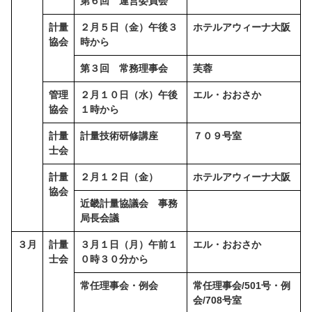
第６回 運営委員会
計量
２月５日（金）午後３
ホテルアウィーナ大阪
協会
時から
第３回 常務理事会
芙蓉
管理
２月１０日（水）午後
エル・おおさか
協会
１時から
計量
計量技術研修講座
７０９号室
士会
計量
２月１２日（金）
ホテルアウィーナ大阪
協会
近畿計量協議会 事務
局長会議
３月
計量
３月１日（月）午前１
エル・おおさか
士会
０時３０分から
常任理事会・例会
常任理事会/501号・例
会/708号室