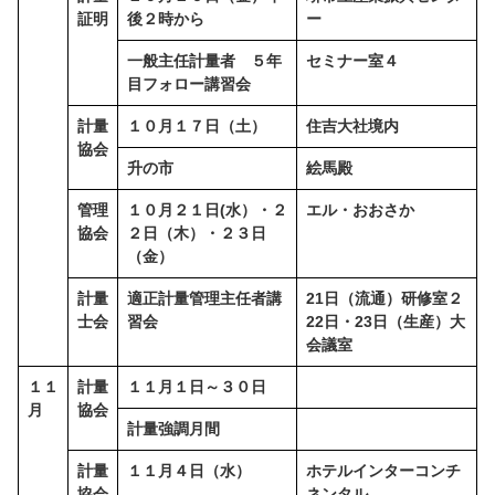
証明
後２時から
ー
一般主任計量者 ５年
セミナー室４
目フォロー講習会
計量
１０月１７日（土）
住吉大社境内
協会
升の市
絵馬殿
管理
１０月２１日(水）・２
エル・おおさか
協会
２日（木）・２３日
（金）
計量
適正計量管理主任者講
21日（流通）研修室２
士会
習会
22日・23日（生産）大
会議室
１１
計量
１１月１日～３０日
月
協会
計量強調月間
計量
１１月４日（水）
ホテルインターコンチ
協会
ネンタル